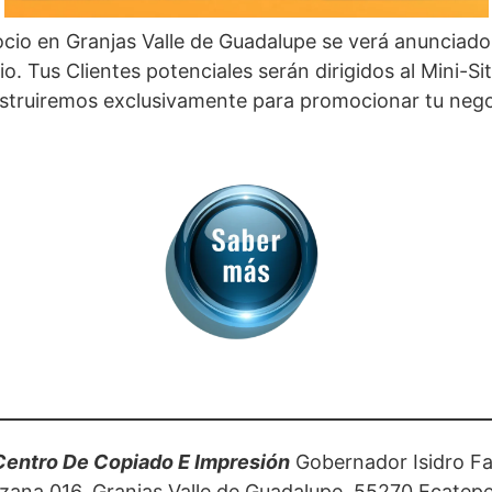
cio en Granjas Valle de Guadalupe se verá anunciado
o. Tus Clientes potenciales serán dirigidos al Mini-Si
struiremos exclusivamente para promocionar tu nego
Centro De Copiado E Impresión
Gobernador Isidro Fa
ana 016, Granjas Valle de Guadalupe, 55270 Ecatep