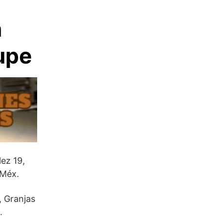
n
upe
ez 19,
 Méx.
, Granjas
.