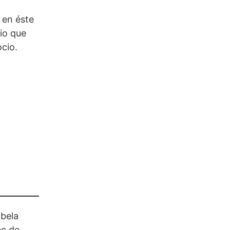
 en éste
tio que
cio.
bela
ec de