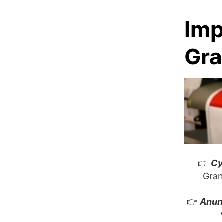
Skip
to
Imp
content
Gra
👉
Cy
Gran
👉
Anun