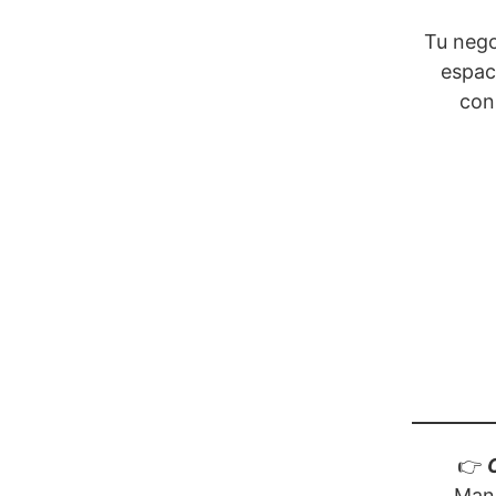
Tu nego
espaci
con
👉
Manz