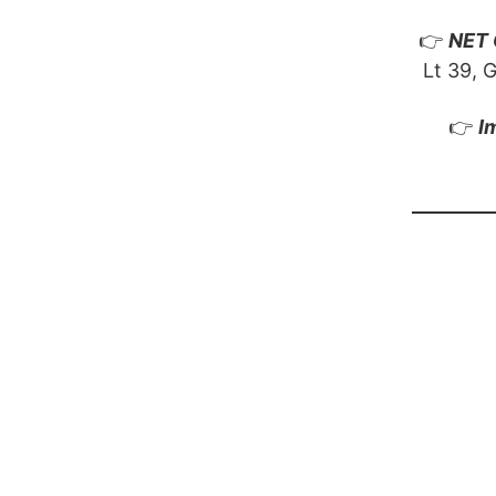
👉
NET
Lt 39, 
👉
I