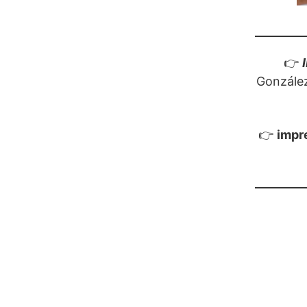
👉
González
👉
impr