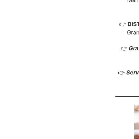
👉
DIS
Gran
👉
Gra
👉
Serv