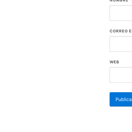
NOMBRE
*
CORREO 
WEB