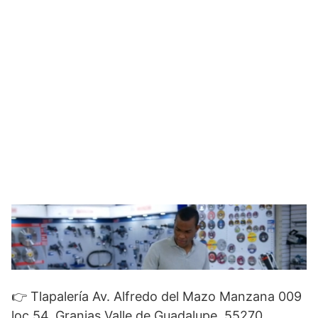
👉 Tlapalería Av. Alfredo del Mazo Manzana 009
loc 54, Granjas Valle de Guadalupe, 55270