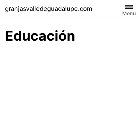
Skip
granjasvalledeguadalupe.com
to
Menu
content
Educación